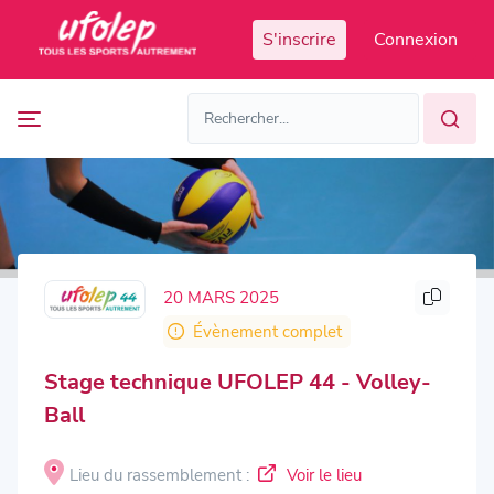
Panneau de gestion des cookies
S'inscrire
Connexion
Prochaines
FR
manifestations
FR
EN
Accès
Manifestations
organisateur
passées
20 MARS 2025
Évènement complet
Stage technique UFOLEP 44 - Volley-
Ball
Lieu du rassemblement :
Voir le lieu