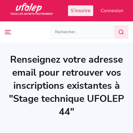
Panneau de gestion des cookies
S'inscrire
Connexion
Prochaines
FR
manifestations
FR
EN
Accès
Manifestations
organisateur
passées
Renseignez votre adresse
email pour retrouver vos
inscriptions existantes à
"Stage technique UFOLEP
44"