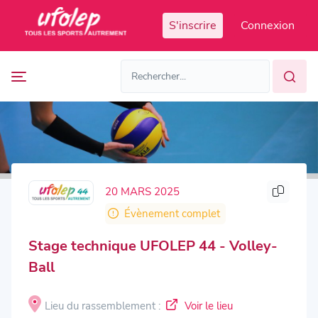
Panneau de gestion des cookies
S'inscrire
Connexion
Prochaines
FR
manifestations
FR
EN
Accès
Manifestations
organisateur
passées
20 MARS 2025
Évènement complet
Stage technique UFOLEP 44 - Volley-
Ball
Lieu du rassemblement :
Voir le lieu