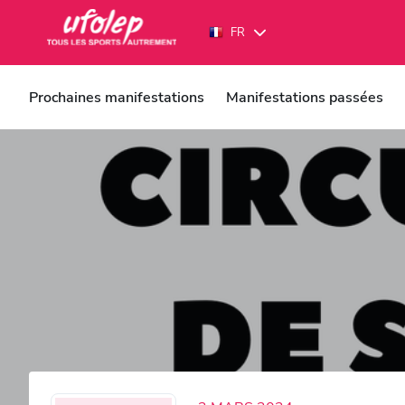
Panneau de gestion des cookies
FR
FR
EN
Prochaines manifestations
Manifestations passées