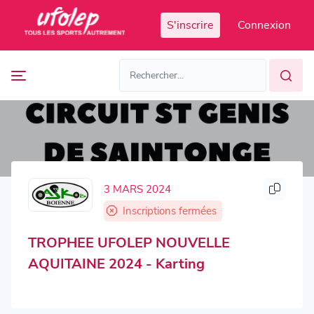
Panneau de gestion des cookies
S'inscrire
Connexion
Prochaines
FR
manifestations
FR
EN
Accès
Manifestations
organisateur
passées
3 MARS 2024
Inscriptions fermées
TROPHEE UFOLEP NOUVELLE
AQUITAINE 2024 - Karting