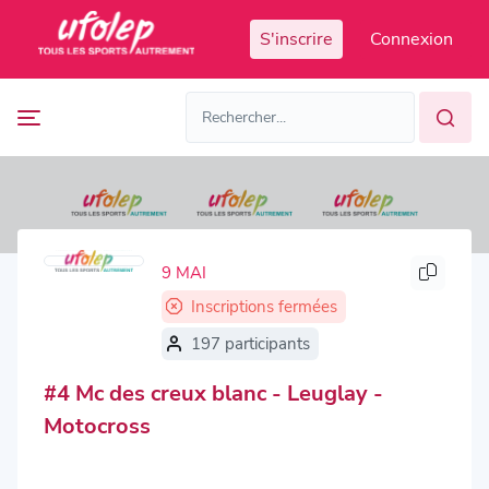
Panneau de gestion des cookies
S'inscrire
Connexion
Prochaines
FR
manifestations
FR
EN
Accès
Manifestations
organisateur
passées
9 MAI
Inscriptions fermées
197 participants
#4 Mc des creux blanc - Leuglay -
Motocross