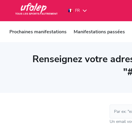
Panneau de gestion des cookies
FR
FR
EN
Prochaines manifestations
Manifestations passées
Renseignez votre adres
"
Un email vou