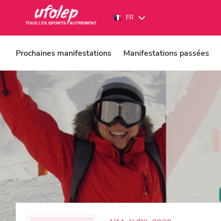
Panneau de gestion des cookies
FR
FR
EN
Prochaines manifestations
Manifestations passées