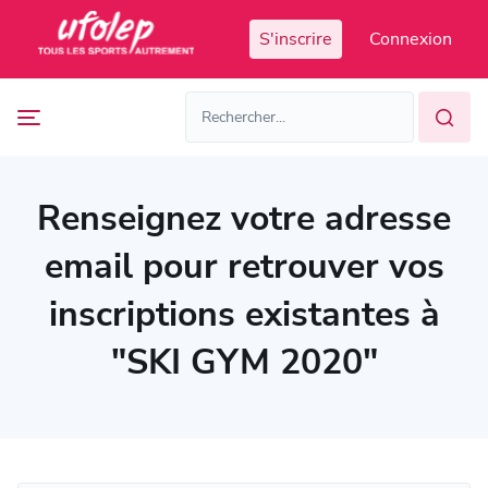
Panneau de gestion des cookies
S'inscrire
Connexion
Prochaines
FR
manifestations
FR
EN
Accès
Manifestations
organisateur
passées
Renseignez votre adresse
email pour retrouver vos
inscriptions existantes à
"SKI GYM 2020"