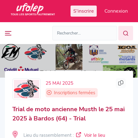
Panneau de gestion des cookies
S'inscrire
Connexion
Prochaines
FR
manifestations
FR
EN
Accès
Manifestations
organisateur
passées
25 MAI 2025
Inscriptions fermées
Trial de moto ancienne Musth le 25 mai
2025 à Bardos (64) - Trial
Lieu du rassemblement :
Voir le lieu