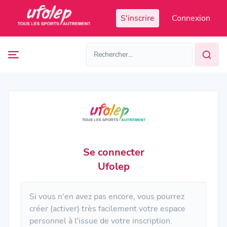
Panneau de gestion des cookies
S'inscrire
Connexion
Prochaines
FR
manifestations
FR
EN
Accès
Manifestations
organisateur
passées
Se connecter
Ufolep
Si vous n'en avez pas encore, vous pourrez
créer (activer) très facilement votre espace
personnel à l'issue de votre inscription.