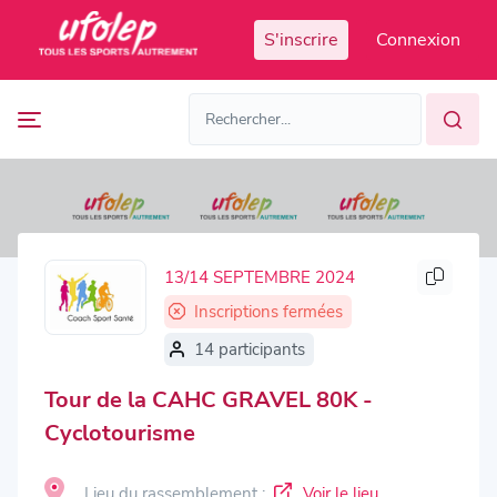
Panneau de gestion des cookies
S'inscrire
Connexion
Prochaines
FR
manifestations
FR
EN
Accès
Manifestations
organisateur
passées
13/14 SEPTEMBRE 2024
Inscriptions fermées
14 participants
Tour de la CAHC GRAVEL 80K -
Cyclotourisme
Lieu du rassemblement :
Voir le lieu