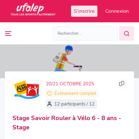
Panneau de gestion des cookies
S'inscrire
Connexion
Prochaines
FR
manifestations
FR
EN
Accès
Manifestations
organisateur
passées
20/21 OCTOBRE 2025
Évènement complet
12 participants / 12
Stage Savoir Rouler à Vélo 6 - 8 ans -
Stage