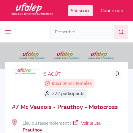
Panneau de gestion des cookies
S'inscrire
Connexion
Prochaines
FR
manifestations
FR
EN
Accès
Manifestations
organisateur
passées
9 AOÛT
Inscriptions fermées
222 participants
#7 Mc Vauxois - Prauthoy - Motocross
Lieu du rassemblement :
Voir le lieu
Prauthoy