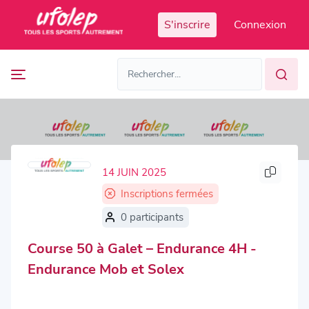
Panneau de gestion des cookies
S'inscrire
Connexion
Prochaines
FR
manifestations
FR
EN
Accès
Manifestations
organisateur
passées
14 JUIN 2025
Inscriptions fermées
0 participants
Course 50 à Galet – Endurance 4H -
Endurance Mob et Solex