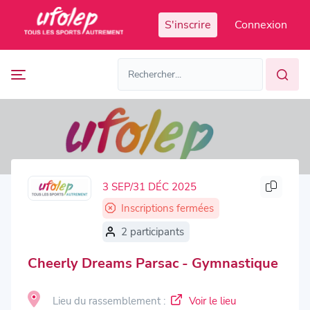
Panneau de gestion des cookies
S'inscrire
Connexion
Prochaines
FR
manifestations
FR
EN
Accès
Manifestations
organisateur
passées
3 SEP/31 DÉC 2025
Inscriptions fermées
2 participants
Cheerly Dreams Parsac - Gymnastique
Lieu du rassemblement :
Voir le lieu