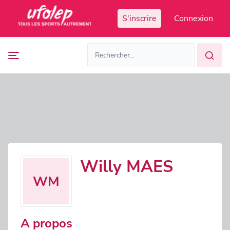
Panneau de gestion des cookies
S'inscrire
Connexion
Prochaines
FR
manifestations
FR
EN
Accès
Manifestations
organisateur
passées
Willy MAES
WM
A propos