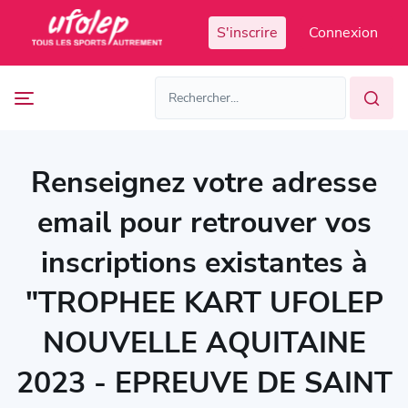
Panneau de gestion des cookies
S'inscrire
Connexion
Prochaines
FR
manifestations
FR
EN
Accès
Manifestations
organisateur
passées
Renseignez votre adresse
email pour retrouver vos
inscriptions existantes à
"TROPHEE KART UFOLEP
NOUVELLE AQUITAINE
2023 - EPREUVE DE SAINT