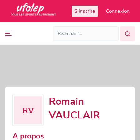
Panneau de gestion des cookies
S'inscrire
Connexion
Prochaines
FR
manifestations
FR
EN
Accès
Manifestations
organisateur
passées
Romain
RV
VAUCLAIR
A propos