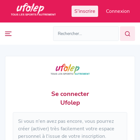
Panneau de gestion des cookies
S'inscrire
Connexion
Prochaines
FR
manifestations
FR
EN
Accès
Manifestations
organisateur
passées
Se connecter
Ufolep
Si vous n'en avez pas encore, vous pourrez
créer (activer) très facilement votre espace
personnel à l'issue de votre inscription.