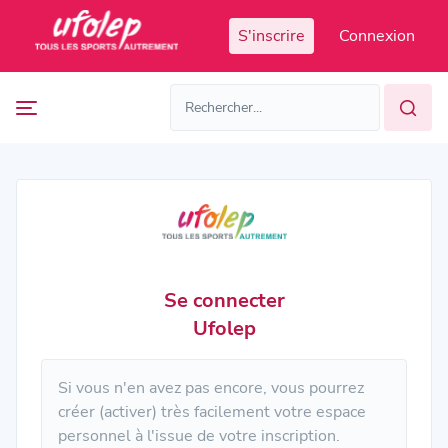
Panneau de gestion des cookies
S'inscrire
Connexion
Prochaines
FR
manifestations
FR
EN
Accès
Manifestations
organisateur
passées
Se connecter
Ufolep
Si vous n'en avez pas encore, vous pourrez
créer (activer) très facilement votre espace
personnel à l'issue de votre inscription.